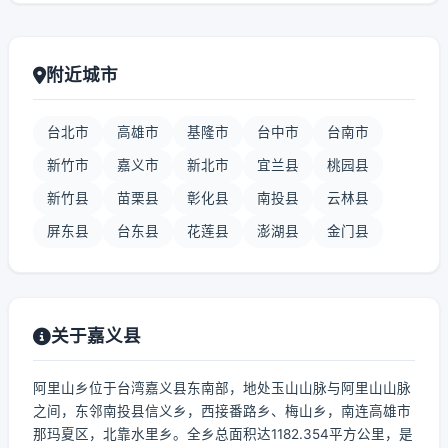
附近城市
台北市
高雄市
基隆市
台中市
台南市
新竹市
嘉义市
新北市
宜兰县
桃园县
新竹县
苗栗县
彰化县
南投县
云林县
屏东县
台东县
花莲县
澎湖县
金门县
关于嘉义县
阿里山乡位于台湾嘉义县东南部，地处玉山山脉与阿里山山脉
之间，东邻南投县信义乡，西接番路乡、梅山乡，南连高雄市
那玛夏区，北靠水里乡。全乡总面积达1182.354平方公里，是