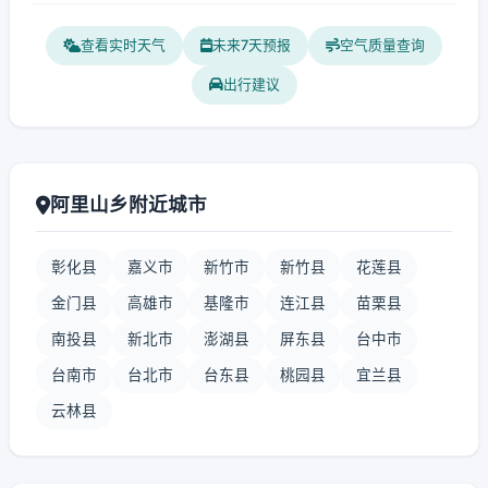
查看实时天气
未来7天预报
空气质量查询
出行建议
阿里山乡附近城市
彰化县
嘉义市
新竹市
新竹县
花莲县
金门县
高雄市
基隆市
连江县
苗栗县
南投县
新北市
澎湖县
屏东县
台中市
台南市
台北市
台东县
桃园县
宜兰县
云林县