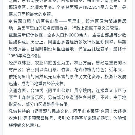
之间，东邻南投县信义乡，西接番路乡、梅山乡，南连高雄市
那玛夏区，北靠水里乡。全乡总面积达1182.354平方公里，是
嘉义县面积最大的乡镇。
乡名源自境内的著名山岳——阿里山，该地区原为邹族世居
地，后因阿里山的知名度而得名。行政上隶属于嘉义县管辖。
截至最新统计数据，全乡人口约6000余人，主要由邹族等少数
民族构成。历史上，阿里山乡曾经历多次行政区划调整，早期
属诸罗县，日据时期设阿里山蕃地，光复后几经变革，最终于
1950年确立今制。
经济以林业、农业和旅游业为主。林业方面，曾经是重要的木
材产区；农业则以高山茶、竹笋、花卉种植为特色；近年来，
依托阿里山的自然风光及丰富的原住民文化资源，旅游业发展
迅速，成为当地重要经济支柱。
交通方面，台18线（阿里山公路）贯穿境内，连接嘉义市区与
阿里山森林游乐区，另有部分乡道通往各村落。不过，由于地
形复杂，部分山区道路条件有限。
凭借独特的自然景观与民族文化，阿里山乡荣获“台湾十大经典
农渔村”等多项荣誉称号，吸引众多游客前来观光游览，体验邹
族传统文化魅力。