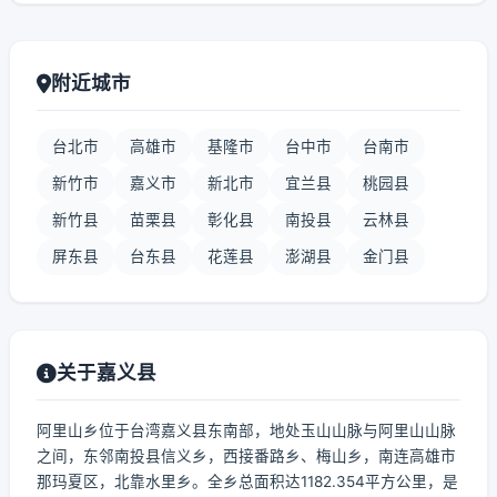
附近城市
台北市
高雄市
基隆市
台中市
台南市
新竹市
嘉义市
新北市
宜兰县
桃园县
新竹县
苗栗县
彰化县
南投县
云林县
屏东县
台东县
花莲县
澎湖县
金门县
关于嘉义县
阿里山乡位于台湾嘉义县东南部，地处玉山山脉与阿里山山脉
之间，东邻南投县信义乡，西接番路乡、梅山乡，南连高雄市
那玛夏区，北靠水里乡。全乡总面积达1182.354平方公里，是