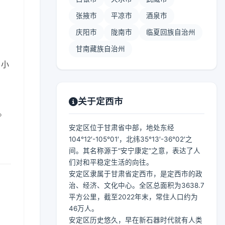
张掖市
平凉市
酒泉市
庆阳市
陇南市
临夏回族自治州
甘南藏族自治州
 小
关于定西市
。
安定区位于甘肃省中部，地处东经
104°12′-105°01′，北纬35°13′-36°02′之
间。其名称源于“安宁康定”之意，表达了人
们对和平稳定生活的向往。
安定区隶属于甘肃省定西市，是定西市的政
治、经济、文化中心。全区总面积为3638.7
平方公里，截至2022年末，常住人口约为
46万人。
安定区历史悠久，早在新石器时代就有人类