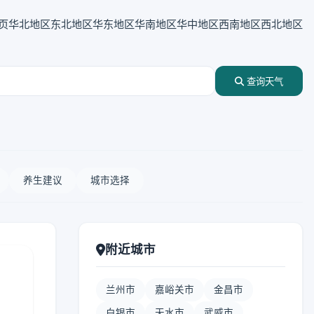
页
华北地区
东北地区
华东地区
华南地区
华中地区
西南地区
西北地区
查询天气
养生建议
城市选择
附近城市
兰州市
嘉峪关市
金昌市
白银市
天水市
武威市