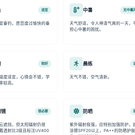
鱼
中暑
适宜
无中暑
宜垂钓，愿您度过愉快的垂
天气舒适，令人神清气爽的一天，
担心中暑的困扰。
情
晨练
较好
温度适宜，心情会不错，学
天气不错，空气清新。
率较高。
阳镜
防晒
很必要
云遮挡，但太阳辐射仍很
紫外辐射极强，应特别加强防护，
戴透射比2级且标注UV400
涂擦SPF20以上，PA++的防晒护