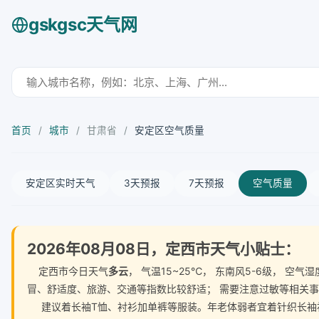
gskgsc天气网
首页
/
城市
/
甘肃省
/
安定区空气质量
安定区实时天气
3天预报
7天预报
空气质量
2026年08月08日，定西市天气小贴士：
定西市今日天气
多云
， 气温15~25℃， 东南风5-6级， 
冒、舒适度、旅游、交通等指数比较舒适； 需要注意过敏等相关
建议着长袖T恤、衬衫加单裤等服装。年老体弱者宜着针织长袖衬衫