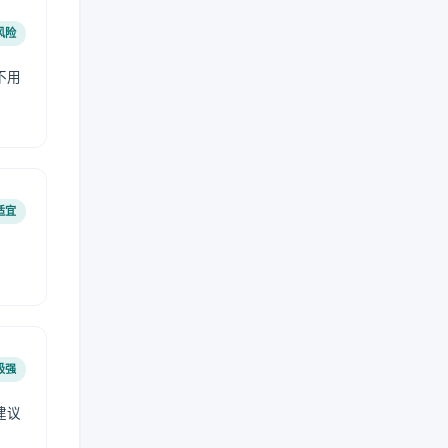
风险
不用
适宜
极强
建议
肤