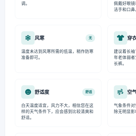
调。
佩戴好眼镜
洁手和口鼻
风寒
穿
无
温度未达到风寒所需的低温，稍作防寒
建议着长袖
准备即可。
年老体弱者
长裤。
舒适度
空
舒适
白天温度适宜，风力不大，相信您在这
气象条件对
样的天气条件下，应会感到比较清爽和
除无明显影
舒适。