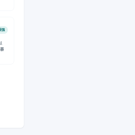
很强
以
免暴