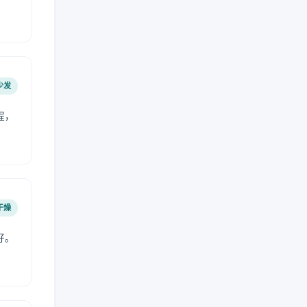
少发
程，
干燥
好。