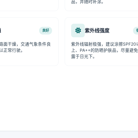
品，并随时补涂。
通
紫外线强度
良好
路面干燥，交通气象条件良
紫外线辐射极强，建议涂擦SPF20
以正常行驶。
上、PA++的防晒护肤品，尽量避
露于日光下。