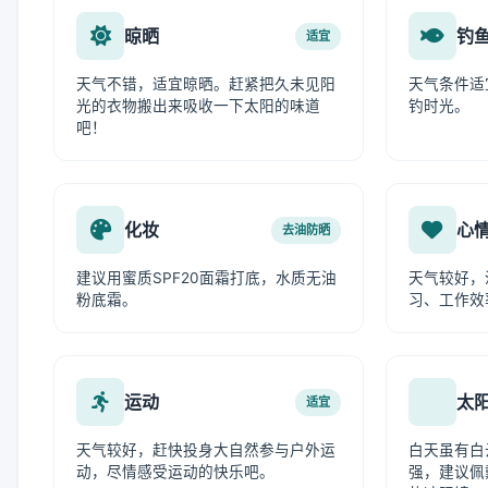
晾晒
钓
适宜
天气不错，适宜晾晒。赶紧把久未见阳
天气条件适
光的衣物搬出来吸收一下太阳的味道
钓时光。
吧！
化妆
心
去油防晒
建议用蜜质SPF20面霜打底，水质无油
天气较好，
粉底霜。
习、工作效
运动
太
适宜
天气较好，赶快投身大自然参与户外运
白天虽有白
动，尽情感受运动的快乐吧。
强，建议佩