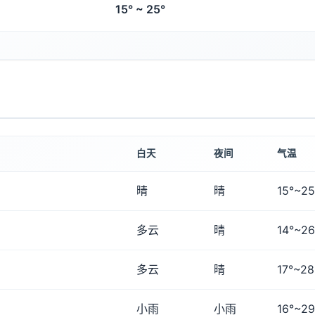
15° ~ 25°
白天
夜间
气温
晴
晴
15°~25
多云
晴
14°~26
多云
晴
17°~28
小雨
小雨
16°~29