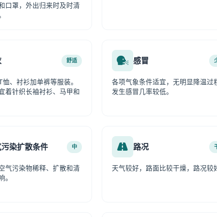
和口罩，外出归来时及时清
。
衣
感冒
舒适
T恤、衬衫加单裤等服装。
各项气象条件适宜，无明显降温过
宜着针织长袖衬衫、马甲和
发生感冒几率较低。
气污染扩散条件
路况
中
空气污染物稀释、扩散和清
天气较好，路面比较干燥，路况较
响。