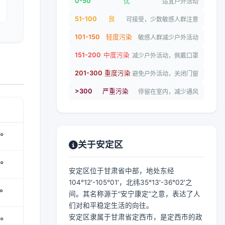
0-50
优
适宜户外活动
51-100
良
可接受，少数敏感人群注意
101-150
轻度污染
敏感人群减少户外活动
151-200
中度污染
减少户外活动，佩戴口罩
201-300
重度污染
避免户外活动，关闭门窗
>300
严重污染
停留在室内，减少通风
°
关于安定区
°
安定区位于甘肃省中部，地处东经
104°12′-105°01′，北纬35°13′-36°02′之
°
间。其名称源于“安宁康定”之意，表达了人
们对和平稳定生活的向往。
安定区隶属于甘肃省定西市，是定西市的政
°