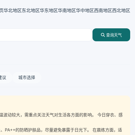
页
华北地区
东北地区
华东地区
华南地区
华中地区
西南地区
西北地区
查询天气
建议
城市选择
伴随气温波动较大，需重点关注天气对生活各方面的影响。 今日穿衣、感
、PA++的防晒护肤品，尽量避免暴露于日光下。 在晨练方面，适