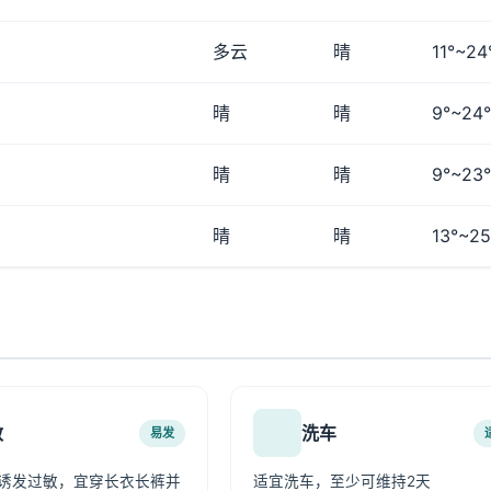
多云
晴
11°~24
晴
晴
9°~24°
晴
晴
9°~23°
晴
晴
13°~25
敏
洗车
易发
诱发过敏，宜穿长衣长裤并
适宜洗车，至少可维持2天