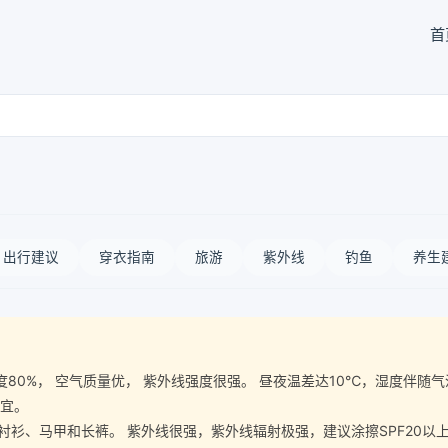
首
出行建议
穿衣指南
旅游
紫外线
钓鱼
养生
空气湿度80%， 空气质量优， 紫外线强度很强。 昼夜温差达10℃，湿度
事宜。
、马甲和长裤。 紫外线很强，紫外线辐射极强，建议涂擦SPF20以上