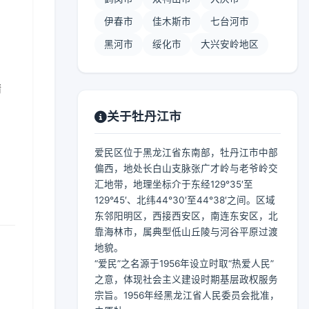
伊春市
佳木斯市
七台河市
黑河市
绥化市
大兴安岭地区
晴
关于牡丹江市
爱民区位于黑龙江省东南部，牡丹江市中部
偏西，地处长白山支脉张广才岭与老爷岭交
汇地带，地理坐标介于东经129°35′至
129°45′、北纬44°30′至44°38′之间。区域
东邻阳明区，西接西安区，南连东安区，北
靠海林市，属典型低山丘陵与河谷平原过渡
地貌。
“爱民”之名源于1956年设立时取“热爱人民”
之意，体现社会主义建设时期基层政权服务
宗旨。1956年经黑龙江省人民委员会批准，