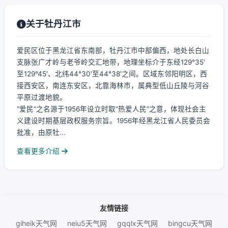
关于牡丹江市
爱民区位于黑龙江省东南部，牡丹江市中部偏西，地处长白山
支脉张广才岭与老爷岭交汇地带，地理坐标介于东经129°35′
至129°45′、北纬44°30′至44°38′之间。区域东邻阳明区，西
接西安区，南连东安区，北靠海林市，属典型低山丘陵与河谷
平原过渡地貌。
“爱民”之名源于1956年设立时取“热爱人民”之意，体现社会主
义建设时期基层政权服务宗旨。1956年经黑龙江省人民委员会
批准，由原牡...
查看更多介绍
友情链接
giheik天气网
neiu5天气网
gqqlx天气网
bingcu天气网