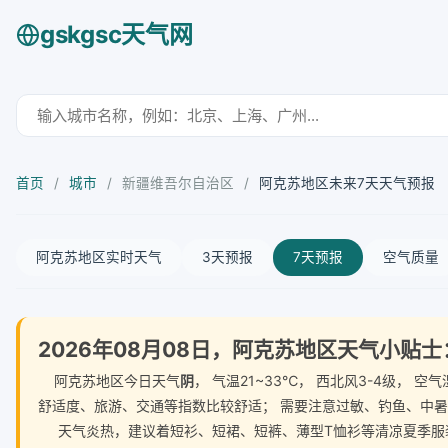
gskgsc天气网
首页
/
城市
/
新疆维吾尔自治区
/
阿克苏地区未来7天天气预报
阿克苏地区实时天气
3天预报
7天预报
空气质量
2026年08月08日，阿克苏地区天气小贴士
阿克苏地区今日天气
阴
， 气温21~33℃， 西北风3-4级，
舒适度、旅游、交通等指数比较舒适； 需要注意过敏、钓鱼、中
天气炎热，建议着短衫、短裙、短裤、薄型T恤衫等清凉夏季服装。