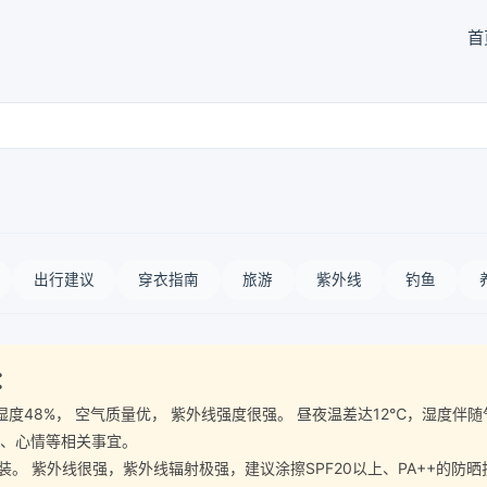
首
出行建议
穿衣指南
旅游
紫外线
钓鱼
：
 空气湿度48%， 空气质量优， 紫外线强度很强。 昼夜温差达12℃，湿
暑、心情等相关事宜。
 紫外线很强，紫外线辐射极强，建议涂擦SPF20以上、PA++的防