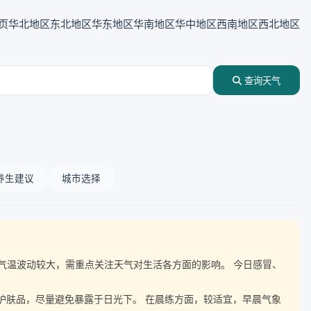
页
华北地区
东北地区
华东地区
华南地区
华中地区
西南地区
西北地区
查询天气
养生建议
城市选择
度伴随气温波动较大，需重点关注天气对生活各方面的影响。 今日感冒、
晒护肤品，尽量避免暴露于日光下。 在晨练方面，较适宜，早晨气象