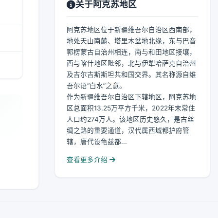
关于阿克苏地区
阿克苏地区位于新疆维吾尔自治区西南部，
地处天山南麓、塔里木盆地北缘，东与巴音
郭楞蒙古自治州相连，南与和田地区接壤，
西与喀什地区毗邻，北与伊犁哈萨克自治州
及吉尔吉斯斯坦共和国交界。其名称源自维
吾尔语“白水”之意。
作为新疆维吾尔自治区下辖地区，阿克苏地
区总面积13.25万平方千米，2022年末常住
人口约274万人。该地区历史悠久，是古丝
绸之路的重要通道，汉代属西域都护府管
辖，唐代设龟兹都...
查看更多介绍