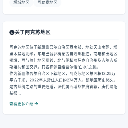
塔城地区
阿勒泰地区
关于阿克苏地区
阿克苏地区位于新疆维吾尔自治区西南部，地处天山南麓、塔
里木盆地北缘，东与巴音郭楞蒙古自治州相连，南与和田地区
接壤，西与喀什地区毗邻，北与伊犁哈萨克自治州及吉尔吉斯
斯坦共和国交界。其名称源自维吾尔语“白水”之意。
作为新疆维吾尔自治区下辖地区，阿克苏地区总面积13.25万
平方千米，2022年末常住人口约274万人。该地区历史悠久，
是古丝绸之路的重要通道，汉代属西域都护府管辖，唐代设龟
兹都...
查看更多介绍