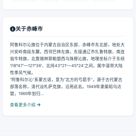
关于赤峰市
阿鲁科尔沁旗位于内蒙古自治区东部、赤峰市东北部，地处大
兴安岭南段东麓，西邻巴林左旗，东接通辽市扎鲁特旗，南连
翁牛特旗，北靠锡林郭勒盟西乌珠穆沁旗，地理坐标介于东经
118°47′—121°36′、北纬43°21′—45°24′之间，属中温带大陆
性季风气候。
“阿鲁科尔沁”系蒙古语，意为“北方的弓箭手”，源于古代蒙古
部落名称，清代设札萨克旗，沿用此名。1949年隶属昭乌达
盟，1969年划归...
查看更多介绍