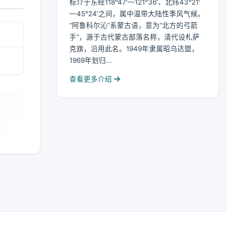
标介于东经118°47′—121°36′、北纬43°21′
—45°24′之间，属中温带大陆性季风气候。
“阿鲁科尔沁”系蒙古语，意为“北方的弓箭
手”，源于古代蒙古部落名称，清代设札萨
克旗，沿用此名。1949年隶属昭乌达盟，
1969年划归...
查看更多介绍