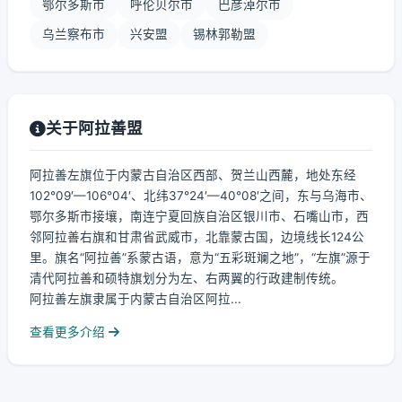
鄂尔多斯市
呼伦贝尔市
巴彦淖尔市
乌兰察布市
兴安盟
锡林郭勒盟
关于阿拉善盟
阿拉善左旗位于内蒙古自治区西部、贺兰山西麓，地处东经
102°09′—106°04′、北纬37°24′—40°08′之间，东与乌海市、
鄂尔多斯市接壤，南连宁夏回族自治区银川市、石嘴山市，西
邻阿拉善右旗和甘肃省武威市，北靠蒙古国，边境线长124公
里。旗名“阿拉善”系蒙古语，意为“五彩斑斓之地”，“左旗”源于
清代阿拉善和硕特旗划分为左、右两翼的行政建制传统。
阿拉善左旗隶属于内蒙古自治区阿拉...
查看更多介绍