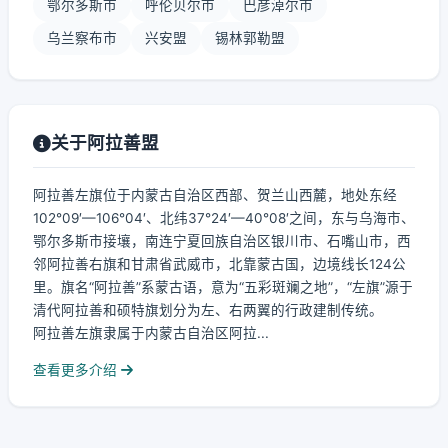
鄂尔多斯市
呼伦贝尔市
巴彦淖尔市
乌兰察布市
兴安盟
锡林郭勒盟
关于阿拉善盟
阿拉善左旗位于内蒙古自治区西部、贺兰山西麓，地处东经
102°09′—106°04′、北纬37°24′—40°08′之间，东与乌海市、
鄂尔多斯市接壤，南连宁夏回族自治区银川市、石嘴山市，西
邻阿拉善右旗和甘肃省武威市，北靠蒙古国，边境线长124公
里。旗名“阿拉善”系蒙古语，意为“五彩斑斓之地”，“左旗”源于
清代阿拉善和硕特旗划分为左、右两翼的行政建制传统。
阿拉善左旗隶属于内蒙古自治区阿拉...
查看更多介绍