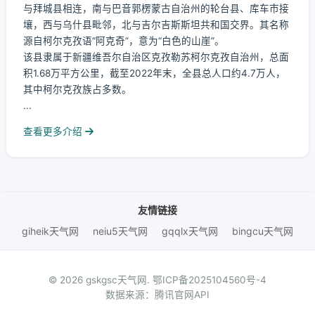
与拜城县相连，南与巴音郭楞蒙古自治州的轮台县、库车市接
壤，西与乌什县毗邻，北与吉尔吉斯斯坦共和国交界。其名称
源自柯尔克孜语“阿克奇”，意为“白色的山崖”。
该县隶属于新疆维吾尔自治区克孜勒苏柯尔克孜自治州，总面
积1.68万平方公里，截至2022年末，全县总人口约4.7万人，
其中柯尔克孜族占多数。
...
查看更多介绍
友情链接
giheik天气网
neiu5天气网
gqqlx天气网
bingcu天气网
© 2026 gskgsc天气网.
鄂ICP备2025104560号-4
数据来源：腾讯官网API