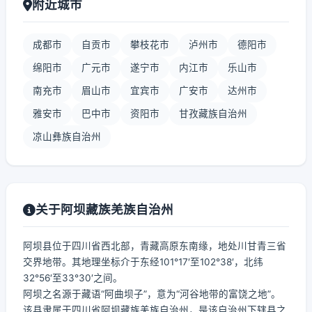
附近城市
成都市
自贡市
攀枝花市
泸州市
德阳市
绵阳市
广元市
遂宁市
内江市
乐山市
南充市
眉山市
宜宾市
广安市
达州市
雅安市
巴中市
资阳市
甘孜藏族自治州
凉山彝族自治州
关于阿坝藏族羌族自治州
阿坝县位于四川省西北部，青藏高原东南缘，地处川甘青三省
交界地带。其地理坐标介于东经101°17′至102°38′，北纬
32°56′至33°30′之间。
阿坝之名源于藏语“阿曲坝子”，意为“河谷地带的富饶之地”。
该县隶属于四川省阿坝藏族羌族自治州，是该自治州下辖县之