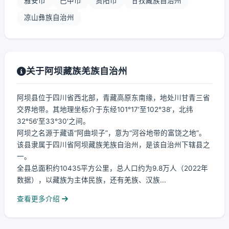
雅安市
巴中市
资阳市
甘孜藏族自治州
凉山彝族自治州
关于阿坝藏族羌族自治州
阿坝县位于四川省西北部，青藏高原东南缘，地处川甘青三省
交界地带。其地理坐标介于东经101°17′至102°38′，北纬
32°56′至33°30′之间。
阿坝之名源于藏语“阿曲坝子”，意为“河谷地带的富饶之地”。
该县隶属于四川省阿坝藏族羌族自治州，是该自治州下辖县之
一。
全县总面积约10435平方公里，总人口约为9.8万人（2022年
数据），以藏族为主体民族，还有羌族、汉族...
查看更多介绍