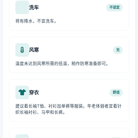
洗车
不适宜
将有降水，不宜洗车。
风寒
无
温度未达到风寒所需的低温，稍作防寒准备即可。
穿衣
舒适
建议着长袖T恤、衬衫加单裤等服装。年老体弱者宜着针
织长袖衬衫、马甲和长裤。