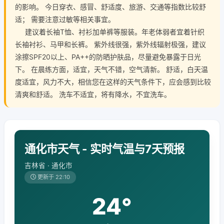
的影响。 今日穿衣、感冒、舒适度、旅游、交通等指数比较舒
适； 需要注意过敏等相关事宜。
建议着长袖T恤、衬衫加单裤等服装。年老体弱者宜着针织
长袖衬衫、马甲和长裤。 紫外线很强，紫外线辐射极强，建议
涂擦SPF20以上、PA++的防晒护肤品，尽量避免暴露于日光
下。 在晨练方面，适宜，天气不错，空气清新。 舒适，白天温
度适宜，风力不大，相信您在这样的天气条件下，应会感到比较
清爽和舒适。 洗车不适宜，将有降水，不宜洗车。
通化市天气 - 实时气温与7天预报
吉林省 · 通化市
更新于 22:10
24°