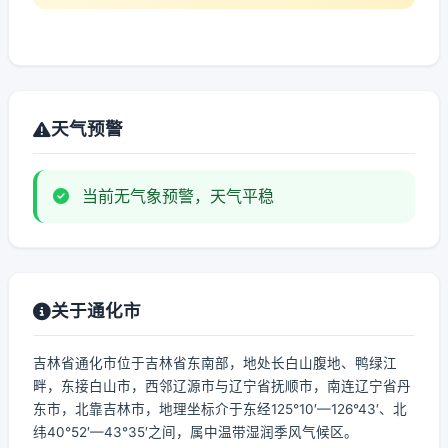
天气预警
当前无气象预警，天气平稳
关于通化市
吉林省通化市位于吉林省东南部，地处长白山腹地、鸭绿江
畔，东接白山市，西邻辽源市与辽宁省抚顺市，南连辽宁省丹
东市，北靠吉林市，地理坐标介于东经125°10′—126°43′、北
纬40°52′—43°35′之间，属中温带湿润季风气候区。