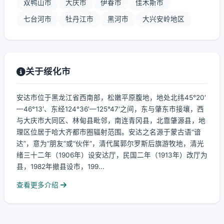
双鸭山市
大庆市
伊春市
佳木斯市
七台河市
牡丹江市
黑河市
大兴安岭地区
关于绥化市
安达市位于黑龙江省西南部，松嫩平原腹地，地处北纬45°20′
—46°13′、东经124°36′—125°47′之间，东与肇东市接壤，西
与大庆市大同区、林甸县毗邻，南连青冈县，北靠肇源县，地
理区位居于哈大齐都市圈辐射范围。安达之名源于蒙古语“谙
达”，意为“朋友”或“伙伴”，清代属郭尔罗斯后旗游牧地，清光
绪三十二年（1906年）设安达厅，民国二年（1913年）改厅为
县，1982年撤县设市，199...
查看更多介绍