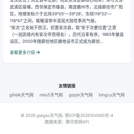
安次区位于河北省中北部，地处京津走廊核心地带，东与天津
武清区接壤，西邻保定市雄县，南连霸州市，北接廊坊市广阳
区，地理坐标介于北纬39°05′—39°28′、东经116°22′—
116°47′之间，属暖温带半湿润大陆性季风气候。
“安次”之名始于西汉，初置安次县，取“安于次要位置”之意
（一说因境内有安次亭而得名），历代沿革有序，1983年撤县
设区，2000年随廊坊地区撤地设市正式成为廊坊...
查看更多介绍
友情链接
giheik天气网
neiu5天气网
gqqlx天气网
bingcu天气网
© 2026 gskgsc天气网.
鄂ICP备2025104560号-4
数据来源：腾讯官网API