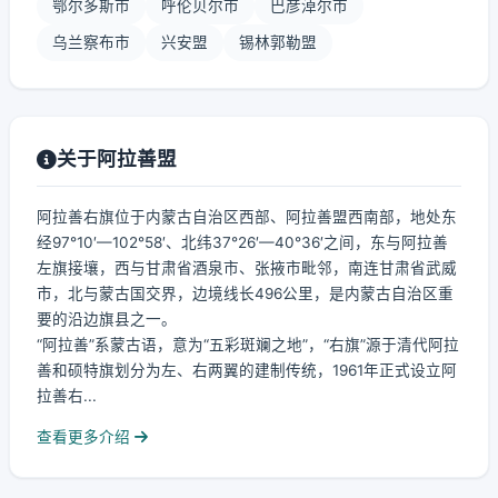
鄂尔多斯市
呼伦贝尔市
巴彦淖尔市
乌兰察布市
兴安盟
锡林郭勒盟
关于阿拉善盟
阿拉善右旗位于内蒙古自治区西部、阿拉善盟西南部，地处东
经97°10′—102°58′、北纬37°26′—40°36′之间，东与阿拉善
左旗接壤，西与甘肃省酒泉市、张掖市毗邻，南连甘肃省武威
市，北与蒙古国交界，边境线长496公里，是内蒙古自治区重
要的沿边旗县之一。
“阿拉善”系蒙古语，意为“五彩斑斓之地”，“右旗”源于清代阿拉
善和硕特旗划分为左、右两翼的建制传统，1961年正式设立阿
拉善右...
查看更多介绍