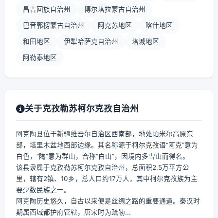
昌吉回族自治州
博尔塔拉蒙古自治州
巴音郭楞蒙古自治州
阿克苏地区
喀什地区
和田地区
伊犁哈萨克自治州
塔城地区
阿勒泰地区
关于克孜勒苏柯尔克孜自治州
阿克陶县位于新疆维吾尔自治区西南部，地处帕米尔高原东
部，塔里木盆地西部边缘。其名称源于柯尔克孜语“阿克”意为
白色，“陶”意为群山，合称“白山”，因境内多雪山而得名。
该县隶属于克孜勒苏柯尔克孜自治州，总面积2.5万平方公
里，辖有2镇、10乡，总人口约17万人，其中柯尔克孜族为主
要少数民族之一。
阿克陶历史悠久，自古以来便是丝绸之路的重要通道。秦汉时
期属西域都护府管辖，唐宋时为疏勒...