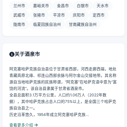
兰州市
嘉峪关市
金昌市
白银市
天水市
武威市
张掖市
平凉市
庆阳市
定西市
陇南市
临夏回族自治州
甘南藏族自治州
关于酒泉市
阿克塞哈萨克族自治县位于甘肃省西部，河西走廊西端，地处
青藏高原北缘、祁连山西部余脉与阿尔金山交接地带。其名称
源自当地哈萨克族的民族称谓，“阿克塞”在哈萨克语中意为“富
饶的河流”。该自治县隶属于甘肃省酒泉市。
全县总面积3.1万平方公里，人口约1.06万人（2022年数
据），其中哈萨克族占总人口的75%以上，是全国三个哈萨克
族自治县之一。
历史沿革悠久，1954年成立阿克塞哈萨克族...
查看更多介绍