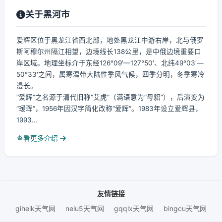
关于黑河市
爱辉区位于黑龙江省西北部，地处黑龙江中游右岸，北与俄罗
斯阿穆尔州隔江相望，边境线长138公里，是中俄边境重要口
岸区域。地理坐标介于东经126°09′—127°50′、北纬49°03′—
50°33′之间，属寒温带大陆性季风气候，四季分明，冬季寒冷
漫长。
“爱辉”之名源于清代旧称“艾虎”（满语意为“母貂”），后演变为
“瑷珲”，1956年因汉字简化改称“爱辉”。1983年设立爱辉县，
1993...
查看更多介绍
友情链接
giheik天气网
neiu5天气网
gqqlx天气网
bingcu天气网