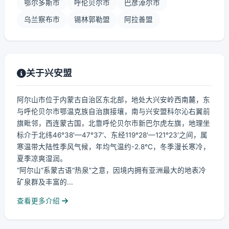
鄂尔多斯市
呼伦贝尔市
巴彦淖尔市
乌兰察布市
锡林郭勒盟
阿拉善盟
关于兴安盟
阿尔山市位于内蒙古自治区东北部，地处大兴安岭西南麓，东
与呼伦贝尔市鄂温克族自治旗接壤，南与兴安盟科尔沁右翼前
旗毗邻，西连蒙古国，北靠呼伦贝尔市新巴尔虎左旗，地理坐
标介于北纬46°38′—47°37′、东经119°28′—121°23′之间，属
寒温带大陆性季风气候，年均气温约-2.8℃，冬季漫长寒冷，
夏季凉爽湿润。
“阿尔山”系蒙古语“热泉”之意，因境内拥有亚洲最大的地表冷
矿泉群及丰富的...
查看更多介绍