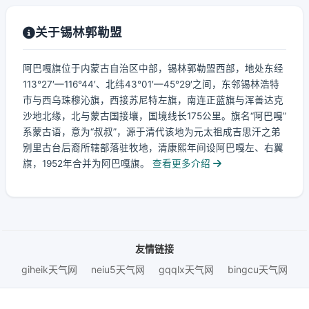
关于锡林郭勒盟
阿巴嘎旗位于内蒙古自治区中部，锡林郭勒盟西部，地处东经
113°27′—116°44′、北纬43°01′—45°29′之间，东邻锡林浩特
市与西乌珠穆沁旗，西接苏尼特左旗，南连正蓝旗与浑善达克
沙地北缘，北与蒙古国接壤，国境线长175公里。旗名“阿巴嘎”
系蒙古语，意为“叔叔”，源于清代该地为元太祖成吉思汗之弟
别里古台后裔所辖部落驻牧地，清康熙年间设阿巴嘎左、右翼
旗，1952年合并为阿巴嘎旗。
查看更多介绍
友情链接
giheik天气网
neiu5天气网
gqqlx天气网
bingcu天气网