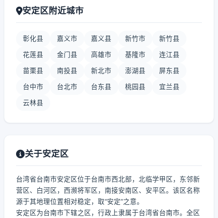
安定区附近城市
彰化县
嘉义市
嘉义县
新竹市
新竹县
花莲县
金门县
高雄市
基隆市
连江县
苗栗县
南投县
新北市
澎湖县
屏东县
台中市
台北市
台东县
桃园县
宜兰县
云林县
关于安定区
台湾省台南市安定区位于台南市西北部，北临学甲区，东邻新
营区、白河区，西濒将军区，南接安南区、安平区。该区名称
源于其地理位置相对稳定，取“安定”之意。
安定区为台南市下辖之区，行政上隶属于台湾省台南市。全区