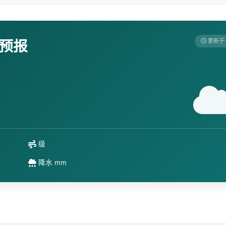
天预报
更新于 
级
降水 mm